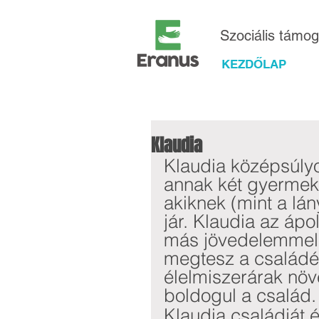
Szociális támo
KEZDŐLAP
Klaudia
Klaudia középsúlyo
annak két gyermeké
akiknek (mint a lá
jár. Klaudia az ápol
más jövedelemmel 
megtesz a családért
élelmiszerárak nö
boldogul a család.
Klaudia családját é