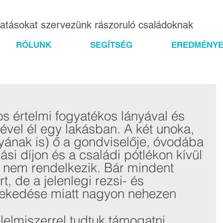
gatásokat szervezünk rászoruló családoknak
RÓLUNK
SEGÍTSÉG
EREDMÉNYE
s értelmi fogyatékos lányával és 
vel él egy lakásban. A két unoka, 
nyának is) ő a gondviselője, óvodába 
ási díjon és a családi pótlékon kívül 
nem rendelkezik. Bár mindent 
, de a jelenlegi rezsi- és 
vekedése miatt nagyon nehezen 
 
lelmiszerrel tudtuk támogatni.