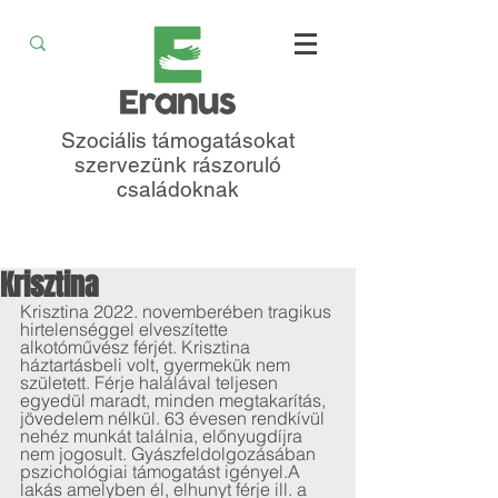
Szociális támogatásokat
szervezünk rászoruló
családoknak
Krisztina
Krisztina 2022. novemberében tragikus 
hirtelenséggel elveszítette 
alkotóművész férjét. Krisztina 
háztartásbeli volt, gyermekük nem 
született. Férje halálával teljesen 
egyedül maradt, minden megtakarítás, 
jövedelem nélkül. 63 évesen rendkívül 
nehéz munkát találnia, előnyugdíjra 
nem jogosult. Gyászfeldolgozásában 
pszichológiai támogatást igényel.A 
lakás amelyben él, elhunyt férje ill. a 