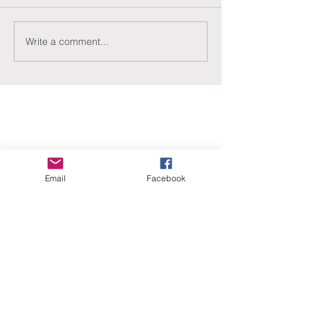
Write a comment...
ERANUS Alapítvány
Email
Facebook
Számlaszám:
16200010-10141517
Adószám:
18212316-1-41
1025 Budapest, Battai út 5.
Rólunk
Hogyan segíthet?