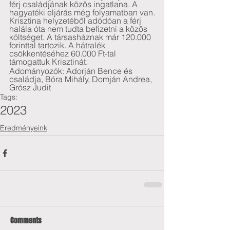
férj családjának közös ingatlana. A 
hagyatéki eljárás még folyamatban van.
Krisztina helyzetéből adódóan a férj 
halála óta nem tudta befizetni a közös 
költséget. A társasháznak már 120.000 
forinttal tartozik. A hátralék 
csökkentéséhez 60.000 Ft-tal 
támogattuk Krisztinát.
Adományozók: Adorján Bence és 
családja, Bóra Mihály, Domján Andrea, 
Grósz Judit
Tags:
2023
Eredményeink
Comments