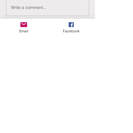
Write a comment...
Email
Facebook
ERANUS Alapítvány
Számlaszám:
16200010-10141517
Adószám:
18212316-1-41
1025 Budapest, Battai út 5.
Rólunk
Hogyan segíthet?
Akiknek már segítettünk