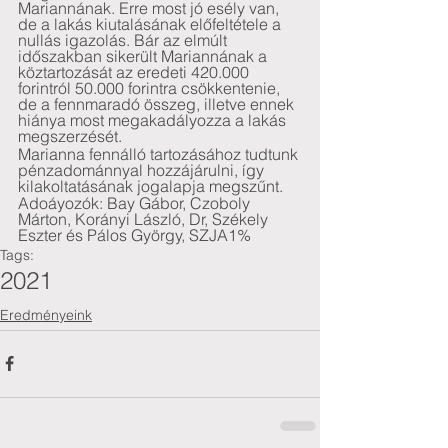
Mariannának. Erre most jó esély van, 
de a lakás kiutalásának előfeltétele a 
nullás igazolás. Bár az elmúlt 
időszakban sikerült Mariannának a 
köztartozását az eredeti 420.000 
forintról 50.000 forintra csökkentenie, 
de a fennmaradó összeg, illetve ennek 
hiánya most megakadályozza a lakás 
megszerzését. 
Marianna fennálló tartozásához tudtunk 
pénzadománnyal hozzájárulni, így 
kilakoltatásának jogalapja megszűnt.
Adoáyozók: Bay Gábor, Czoboly 
Márton, Korányi László, Dr, Székely 
Eszter és Pálos György, SZJA1%
Tags:
2021
Eredményeink