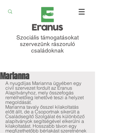
Szociális támogatásokat
szervezünk rászoruló
családoknak
Marianna
A nyugdíjas Marianna ügyében egy 
civil szervezet fordult az Eranus 
Alapítványhoz, mely összefogás 
remélhetőleg lehetővé teszi a helyzet 
megoldását. 
Marianna tavaly ősszel kilakoltatás 
előtt állt, de a Csoportnak sikerült a 
Családsegítő Szolgálat és különböző 
alapítványok segítségével elkerülni a 
kilakoltatást. Hosszabb távon egy 
megfizethetőbb bérlakást szeretnének 