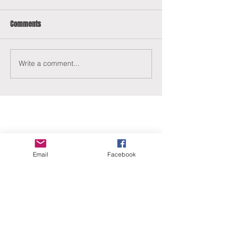
Comments
Write a comment...
ERANUS Alapítvány
Email
Facebook
Számlaszám:
16200010-10141517
Adószám:
18212316-1-41
1025 Budapest, Battai út 5.