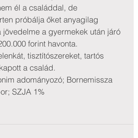
em él a családdal, de 
ten próbálja őket anyagilag 
a jövedelme a gyermekek után járó 
00.000 forint havonta.
enkát, tisztítószereket, tartós 
 kapott a család.
nim adományozó; Bornemissza 
bor; SZJA 1%