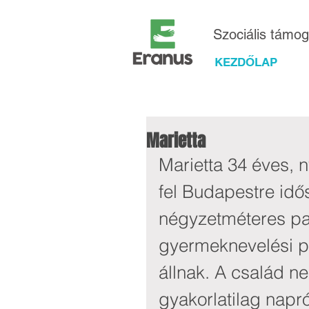
Szociális támo
KEZDŐLAP
Marietta
Marietta 34 éves, n
fel Budapestre id
négyzetméteres pa
gyermeknevelési p
állnak. A család n
gyakorlatilag napró