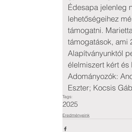
Édesapa jelenleg n
lehetőségeihez mér
támogatni. Mariett
támogatások, ami 2
Alapítványunktól pel
élelmiszert kért és
Adományozók: Ano
Eszter; Kocsis Gá
Tags:
2025
Eredményeink