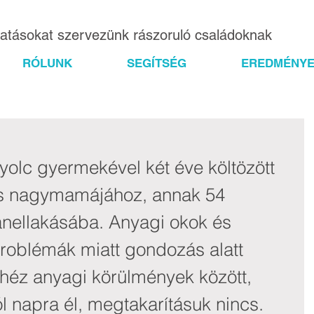
gatásokat szervezünk rászoruló családoknak
RÓLUNK
SEGÍTSÉG
EREDMÉNYE
yolc gyermekével két éve költözött 
ős nagymamájához, annak 54 
nellakásába. Anyagi okok és 
roblémák miatt gondozás alatt 
ehéz anyagi körülmények között, 
l napra él, megtakarításuk nincs. 