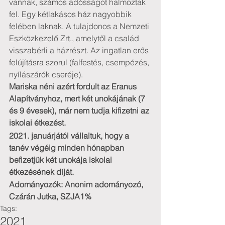
vannak, számos adósságot halmoztak 
fel. Egy kétlakásos ház nagyobbik 
felében laknak. A tulajdonos a Nemzeti 
Eszközkezelő Zrt., amelytől a család 
visszabérli a házrészt. Az ingatlan erős 
felújításra szorul (falfestés, csempézés, 
nyílászárók cseréje).
Mariska néni azért fordult az Eranus 
Alapítványhoz, mert két unokájának (7 
és 9 évesek), már nem tudja kifizetni az 
iskolai étkezést.
2021. januárjától vállaltuk, hogy a 
tanév végéig minden hónapban 
befizetjük két unokája iskolai 
étkezésének díját.
Adományozók: Anonim adományozó, 
Czárán Jutka, SZJA1%
Tags:
2021