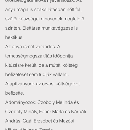
örökbefogadhatóvá nyilvánítottak. Az 
anya maga is szakellátásban nőtt fel, 
szülői készségei nincsenek megfelelő 
szinten. Élettársa munkavégzése is 
hektikus.
Az anya ismét várandós. A 
terhességmegszakítás időpontja 
kitűzésre került, de a műtéti költség 
befizetését sem tudják vállalni.
Alapítványunk az orvosi költségeket 
befizette.
Adományozók: Czoboly Melinda és 
Czoboly Mihály, Fehér Márta és Kárpáti 
András, Gaál Erzsébet és Mezősi 