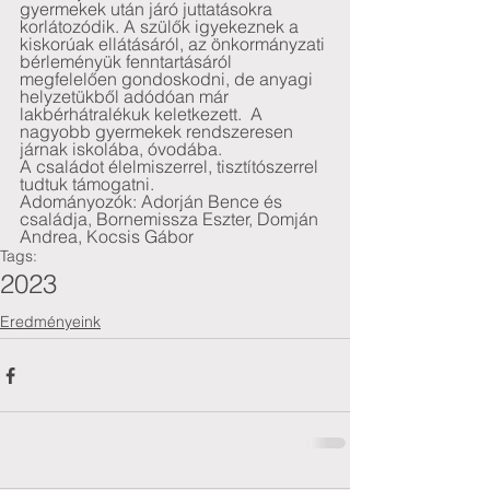
gyermekek után járó juttatásokra 
korlátozódik. A szülők igyekeznek a 
kiskorúak ellátásáról, az önkormányzati 
bérleményük fenntartásáról 
megfelelően gondoskodni, de anyagi 
helyzetükből adódóan már 
lakbérhátralékuk keletkezett.  A 
nagyobb gyermekek rendszeresen 
járnak iskolába, óvodába. 
A családot élelmiszerrel, tisztítószerrel 
tudtuk támogatni.
Adományozók: Adorján Bence és 
családja, Bornemissza Eszter, Domján 
Andrea, Kocsis Gábor
Tags:
2023
Eredményeink