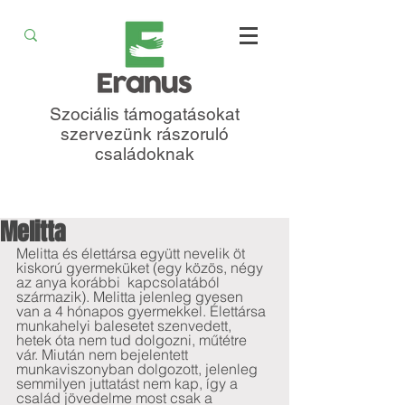
Szociális támogatásokat
szervezünk rászoruló
családoknak
Melitta
Melitta és élettársa együtt nevelik öt 
kiskorú gyermeküket (egy közös, négy 
az anya korábbi  kapcsolatából 
származik). Melitta jelenleg gyesen 
van a 4 hónapos gyermekkel. Élettársa 
munkahelyi balesetet szenvedett, 
hetek óta nem tud dolgozni, műtétre 
vár. Miután nem bejelentett 
munkaviszonyban dolgozott, jelenleg 
semmilyen juttatást nem kap, így a 
család jövedelme most csak a 