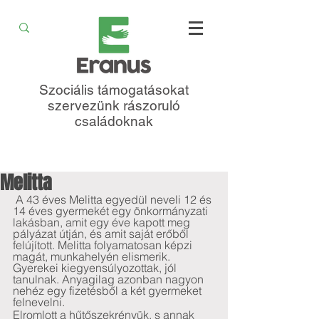
Szociális támogatásokat
szervezünk rászoruló
családoknak
Melitta
 A 43 éves Melitta egyedül neveli 12 és 
14 éves gyermekét egy önkormányzati 
lakásban, amit egy éve kapott meg 
pályázat útján, és amit saját erőből 
felújított. Melitta folyamatosan képzi 
magát, munkahelyén elismerik. 
Gyerekei kiegyensúlyozottak, jól 
tanulnak. Anyagilag azonban nagyon 
nehéz egy fizetésből a két gyermeket 
felnevelni.  
Elromlott a hűtőszekrényük, s annak 