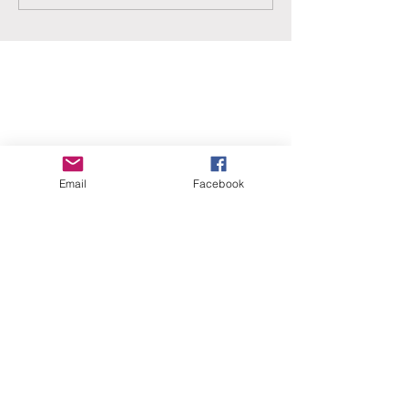
ERANUS Alapítvány
Számlaszám:
Email
Facebook
16200010-10141517
Adószám:
18212316-1-41
1025 Budapest, Battai út 5.
Rólunk
Hogyan segíthet?
Akiknek már segítettünk
Közérdekű dokumentumok