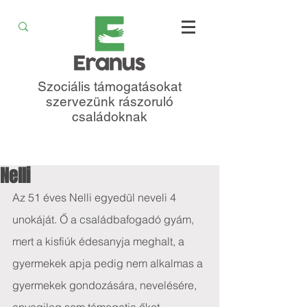
Szociális támogatásokat
szervezünk rászoruló
családoknak
Nelli
Az 51 éves Nelli egyedül neveli 4 
unokáját. Ő a családbafogadó gyám, 
mert a kisfiúk édesanyja meghalt, a 
gyermekek apja pedig nem alkalmas a 
gyermekek gondozására, nevelésére, 