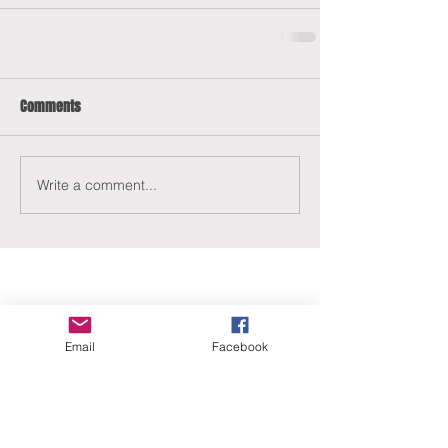
Comments
Write a comment...
Email
Facebook
ERANUS Alapítvány
Számlaszám:
16200010-10141517