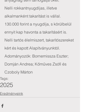
anyagilag sem támogatja őket.
Nelli rokkantnyugdíjas, illetve 
alkalmanként takarítást is vállal. 
130.000 forint a nyugdíja, s körülbelül 
ennyit kap havonta a takarításért is.
Nelli tartós élelmiszert, takarítószereket 
kért és kapott Alapítványunktól.
Adományozók: Bornemissza Eszter; 
Domján Andrea; Kőműves Zsófi és 
Czoboly Márton
Tags:
2025
Eredményeink