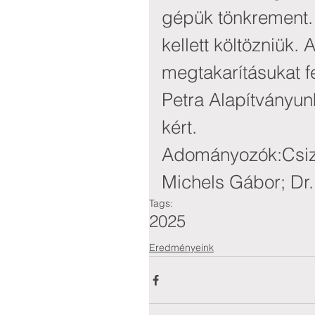
gépük tönkrement. 
kellett költözniük.
megtakarításukat f
Petra Alapítványunk
kért.
Adományozók:Csizm
Michels Gábor; Dr.
Tags:
2025
Eredményeink