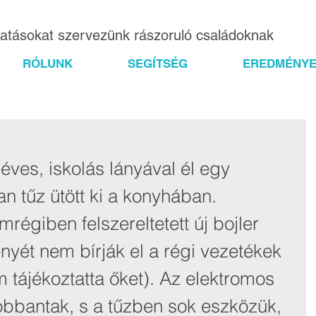
gatásokat szervezünk rászoruló családoknak
RÓLUNK
SEGÍTSÉG
EREDMÉNYE
 éves, iskolás lányával él egy 
an tűz ütött ki a konyhában. 
mrégiben felszereltetett új bojler 
nyét nem bírják el a régi vezetékek 
m tájékoztatta őket). Az elektromos 
obbantak, s a tűzben sok eszközük, 