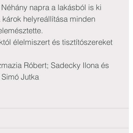
Néhány napra a lakásból is ki 
 A károk helyreállítása minden 
elemésztette.
tól élelmiszert és tisztítószereket 
azia Róbert; Sadecky Ilona és 
 Simó Jutka