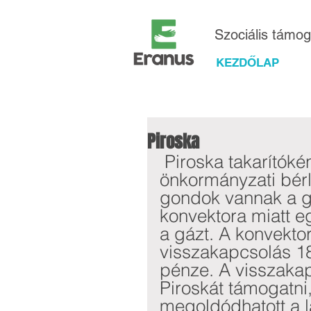
Szociális támo
KEZDŐLAP
Piroska
 Piroska takarítóként dolgozik, s egyedül él 
önkormányzati bér
gondok vannak a gá
konvektora miatt eg
a gázt. A konvektor
visszakapcsolás 18.
pénze. A visszakap
Piroskát támogatni,
megoldódhatott a l