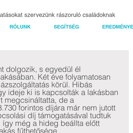
gatásokat szervezünk rászoruló családoknak
RÓLUNK
SEGÍTSÉG
EREDMÉNYE
lakásában. Két éve folyamatosan 
zszolgáltatás körül. Hibás 
y ideje ki is kapcsolták a lakásban 
t megcsináltatta, de a 
730 forintos díjára már nem jutott 
csolási díj támogatásával tudtuk 
 így még a hideg beállta előtt 
akás fűthetősége.