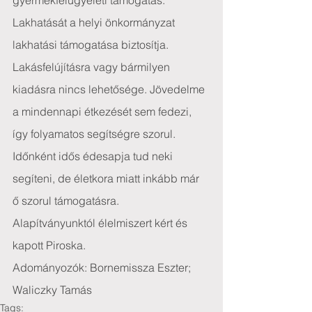
gyermekfelügyeleti támogatás. 
Lakhatását a helyi önkormányzat 
lakhatási támogatása biztosítja. 
Lakásfelújításra vagy bármilyen 
kiadásra nincs lehetősége. Jövedelme 
a mindennapi étkezését sem fedezi, 
így folyamatos segítségre szorul. 
Időnként idős édesapja tud neki 
segíteni, de életkora miatt inkább már 
ő szorul támogatásra. 
Alapítványunktól élelmiszert kért és 
kapott Piroska.
Adományozók: Bornemissza Eszter; 
Waliczky Tamás
Tags: