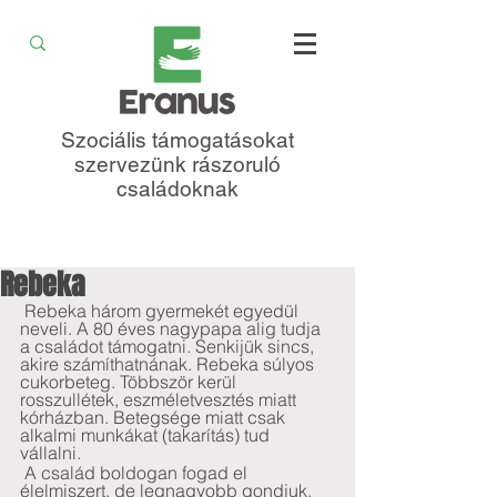
Szociális támogatásokat
szervezünk rászoruló
családoknak
Rebeka
 Rebeka három gyermekét egyedül 
neveli. A 80 éves nagypapa alig tudja 
a családot támogatni. Senkijük sincs, 
akire számíthatnának. Rebeka súlyos 
cukorbeteg. Többször kerül 
rosszullétek, eszméletvesztés miatt 
kórházban. Betegsége miatt csak 
alkalmi munkákat (takarítás) tud 
vállalni.  
 A család boldogan fogad el 
élelmiszert, de legnagyobb gondjuk, 