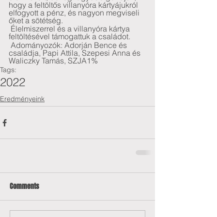
hogy a feltöltős villanyóra kártyájukról 
elfogyott a pénz, és nagyon megviseli 
őket a sötétség.  
 Élelmiszerrel és a villanyóra kártya 
feltöltésével támogattuk a családot.
 Adományozók: Adorján Bence és 
családja, Papi Attila, Szepesi Anna és 
Waliczky Tamás, SZJA1%
Tags:
2022
Eredményeink
Comments