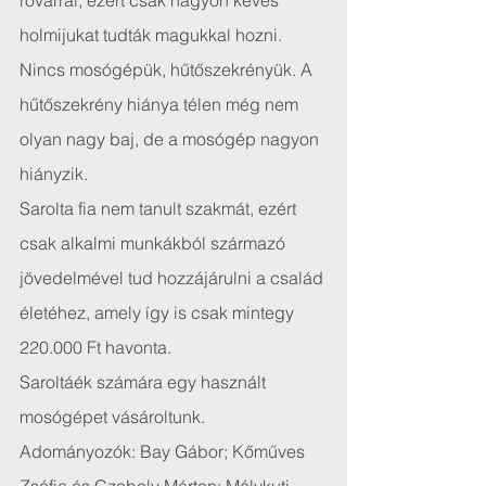
rovarral, ezért csak nagyon kevés 
holmijukat tudták magukkal hozni. 
Nincs mosógépük, hűtőszekrényük. A 
hűtőszekrény hiánya télen még nem 
olyan nagy baj, de a mosógép nagyon 
hiányzik.
Sarolta fia nem tanult szakmát, ezért 
csak alkalmi munkákból származó 
jövedelmével tud hozzájárulni a család 
életéhez, amely így is csak mintegy 
220.000 Ft havonta.
Saroltáék számára egy használt 
mosógépet vásároltunk.
Adományozók: Bay Gábor; Kőműves 