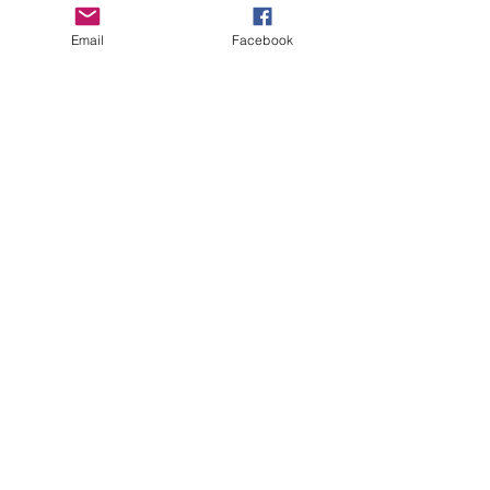
Email
Facebook
ERANUS Alapítvány
Számlaszám:
16200010-10141517
Adószám:
18212316-1-41
1025 Budapest, Battai út 5.
Rólunk
Hogyan segíthet?
Akiknek már segítettünk
Közérdekű dokumentumok
Kapcsolat
Impresszum