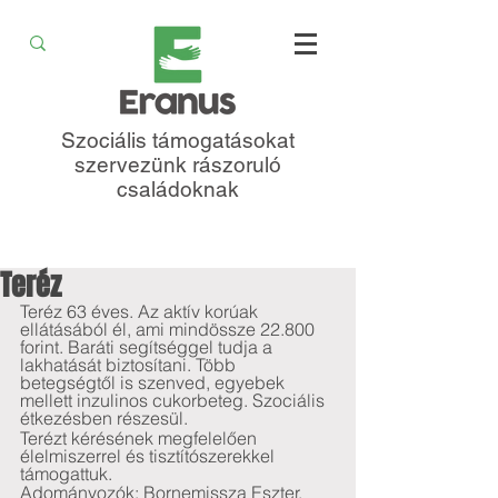
Szociális támogatásokat
szervezünk rászoruló
családoknak
Teréz
Teréz 63 éves. Az aktív korúak 
ellátásából él, ami mindössze 22.800 
forint. Baráti segítséggel tudja a 
lakhatását biztosítani. Több 
betegségtől is szenved, egyebek 
mellett inzulinos cukorbeteg. Szociális 
étkezésben részesül. 
Terézt kérésének megfelelően 
élelmiszerrel és tisztítószerekkel 
támogattuk.
Adományozók: Bornemissza Eszter, 