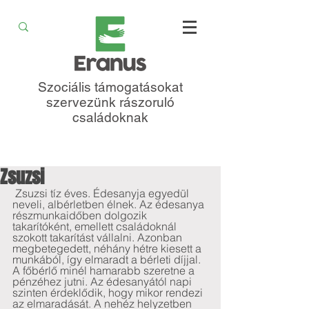
Szociális támogatásokat
szervezünk rászoruló
családoknak
Zsuzsi
 Zsuzsi tíz éves. Édesanyja egyedül 
neveli, albérletben élnek. Az édesanya 
részmunkaidőben dolgozik 
takarítóként, emellett családoknál 
szokott takarítást vállalni. Azonban 
megbetegedett, néhány hétre kiesett a 
munkából, így elmaradt a bérleti díjjal. 
A főbérlő minél hamarabb szeretne a 
pénzéhez jutni. Az édesanyától napi 
szinten érdeklődik, hogy mikor rendezi 
az elmaradását. A nehéz helyzetben 