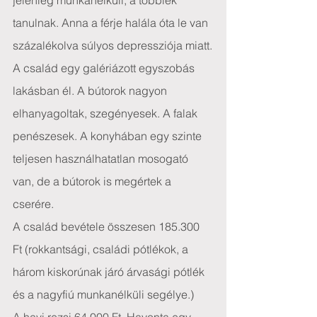
jelenleg munkanélküli, a többiek 
tanulnak. Anna a férje halála óta le van 
százalékolva súlyos depressziója miatt.
A család egy galériázott egyszobás 
lakásban él. A bútorok nagyon 
elhanyagoltak, szegényesek. A falak 
penészesek. A konyhában egy szinte 
teljesen használhatatlan mosogató 
van, de a bútorok is megértek a 
cserére.
A család bevétele összesen 185.300 
Ft (rokkantsági, családi pótlékok, a 
három kiskorúnak járó árvasági pótlék 
és a nagyfiú munkanélküli segélye.)