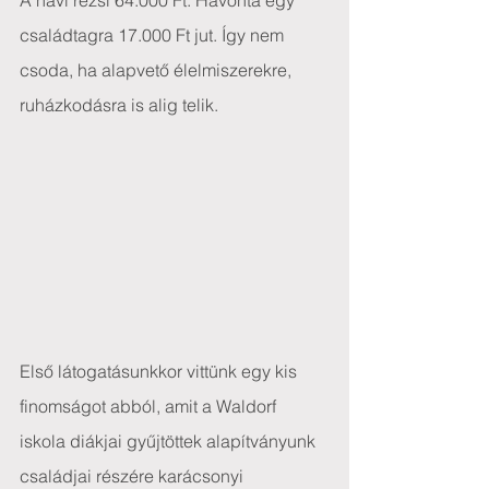
A havi rezsi 64.000 Ft. Havonta egy 
családtagra 17.000 Ft jut. Így nem 
csoda, ha alapvető élelmiszerekre, 
ruházkodásra is alig telik.
Első látogatásunkkor vittünk egy kis 
finomságot abból, amit a Waldorf 
iskola diákjai gyűjtöttek alapítványunk 
családjai részére karácsonyi 