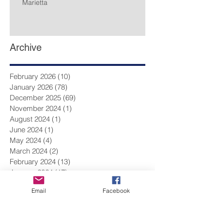
Marietta
Archive
February 2026
(10)
10 posts
January 2026
(78)
78 posts
December 2025
(69)
69 posts
November 2024
(1)
1 post
August 2024
(1)
1 post
June 2024
(1)
1 post
May 2024
(4)
4 posts
March 2024
(2)
2 posts
February 2024
(13)
13 posts
January 2024
(17)
17 posts
December 2023
(9)
9 posts
Email
Facebook
November 2023
(14)
14 posts
October 2023
(14)
14 posts
September 2023
(10)
10 posts