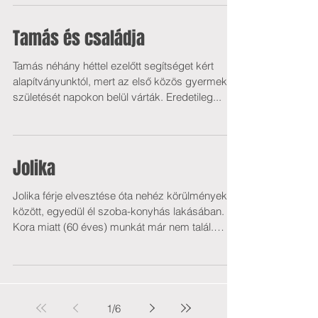
Tamás és családja
Tamás néhány héttel ezelőtt segítséget kért
alapítványunktól, mert az első közös gyermekük
születését napokon belül várták. Eredetileg...
Jolika
Jolika férje elvesztése óta nehéz körülmények
között, egyedül él szoba-konyhás lakásában.
Kora miatt (60 éves) munkát már nem talál.
Havi...
1
/
6