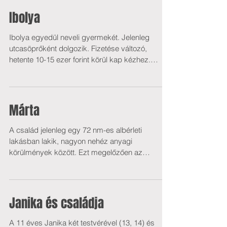
Ibolya
Ibolya egyedül neveli gyermekét. Jelenleg
utcasöprőként dolgozik. Fizetése változó,
hetente 10-15 ezer forint körül kap kézhez.
Gyors- és...
Márta
A család jelenleg egy 72 nm-es albérleti
lakásban lakik, nagyon nehéz anyagi
körülmények között. Ezt megelőzően az
édesanya három...
Janika és családja
A 11 éves Janika két testvérével (13, 14) és