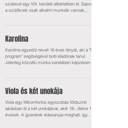
szüleivel egy VIII. kerületi albérletben él. Sajnos
a szülőknek csak alkalmi munkáik vannak,...
Karolina
Karolina egyedül neveli 16 éves lányát, aki a "híd
program" segítségével bolti eladónak tanul.
Jelenleg közcélú munka keretében képzésen...
Viola és két unokája
Viola egy félkomfortos egyszobás földszinti
lakásban él a két unokájával, akik 18-, illetve 15
évesek. A gyerekek édesanyja meghalt, így...