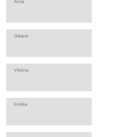
Anna
Gáspár
Viktória
Emőke