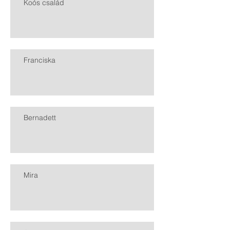
Koós család
Franciska
Bernadett
Mira