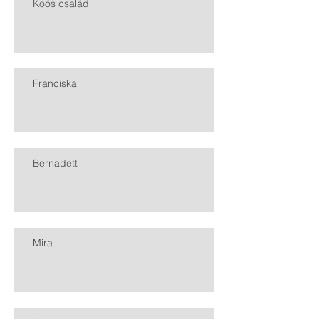
Koós család
Franciska
Bernadett
Mira