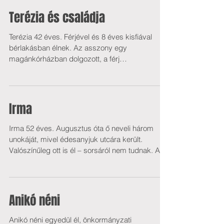
Terézia és családja
Terézia 42 éves. Férjével és 8 éves kisfiával
bérlakásban élnek. Az asszony egy
magánkórházban dolgozott, a férj
villanyszerelőként. Az...
Irma
Irma 52 éves. Augusztus óta ő neveli három
unokáját, mivel édesanyjuk utcára került.
Valószínűleg ott is él – sorsáról nem tudnak. A...
Anikó néni
Anikó néni egyedül él, önkormányzati