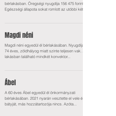
bérlakásban. Öregségi nyugdíja 156 475 forint.
Egészségi állapota sokat romlott az utóbbi két
évben,...
Magdi néni
Magdi néni egyedül él bérlakásában. Nyugdíjas,
74 éves, zöldhályog miatt szinte teljesen vak. A
lakásban található mindkét konvektor...
Ábel
A 60 éves Ábel egyedül él önkormányzati
bérlakásában. 2021 nyarán vesztette el vele élő
bátyját, más hozzátartozója nincs. Azóta...