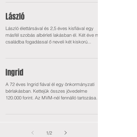
László
László élettársával és 2,5 éves kisfiával egy
másfél szobás albérleti lakásban él. Két éve már
családba fogadással ő neveli két kiskorú...
Ingrid
A 72 éves Ingrid fiával él egy önkormányzati
bérlakásban. Kettejük összes jövedelme
120.000 forint. Az MVM-nél fennálló tartozása
miatt...
1
/
2