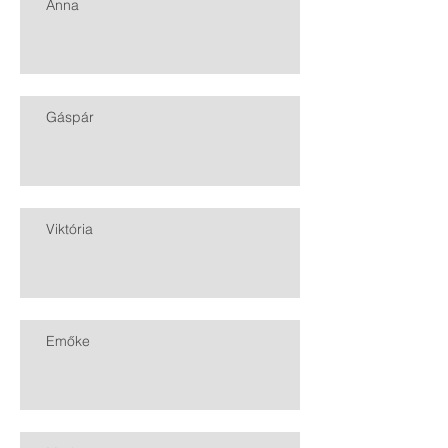
Anna
Gáspár
Viktória
Emőke