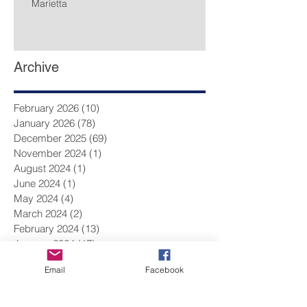
Marietta
Archive
February 2026
(10)
10 posts
January 2026
(78)
78 posts
December 2025
(69)
69 posts
November 2024
(1)
1 post
August 2024
(1)
1 post
June 2024
(1)
1 post
May 2024
(4)
4 posts
March 2024
(2)
2 posts
February 2024
(13)
13 posts
January 2024
(17)
17 posts
December 2023
(9)
9 posts
Email
Facebook
November 2023
(14)
14 posts
October 2023
(14)
14 posts
September 2023
(10)
10 posts