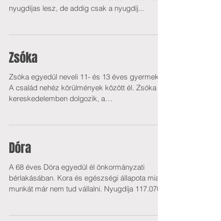
nyugdíjas lesz, de addig csak a nyugdíj...
Zsóka
Zsóka egyedül neveli 11- és 13 éves gyermekét.
A család nehéz körülmények között él. Zsóka a
kereskedelemben dolgozik, a
mindennapokban...
Dóra
A 68 éves Dóra egyedül él önkormányzati
bérlakásában. Kora és egészségi állapota miatt
munkát már nem tud vállalni. Nyugdíja 117.070...