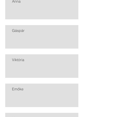
Anna
Gáspár
Viktória
Emőke