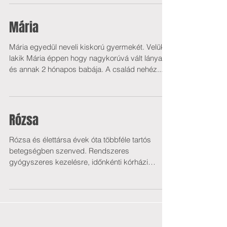
Mária
Mária egyedül neveli kiskorú gyermekét. Velük
lakik Mária éppen hogy nagykorúvá vált lánya
és annak 2 hónapos babája. A család nehéz...
Rózsa
Rózsa és élettársa évek óta többféle tartós
betegségben szenved. Rendszeres
gyógyszeres kezelésre, időnkénti kórházi
ellátásra szorulnak....