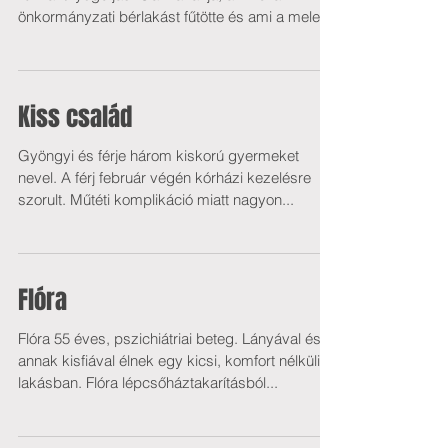
önkormányzati bérlakást fűtötte és ami a meleg
vizet is adta,...
Kiss család
Gyöngyi és férje három kiskorú gyermeket
nevel. A férj február végén kórházi kezelésre
szorult. Műtéti komplikáció miatt nagyon...
Flóra
Flóra 55 éves, pszichiátriai beteg. Lányával és
annak kisfiával élnek egy kicsi, komfort nélküli
lakásban. Flóra lépcsőháztakarításból...