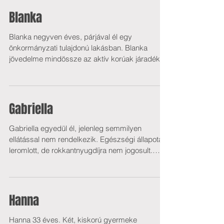
Blanka
Blanka negyven éves, párjával él egy
önkormányzati tulajdonú lakásban. Blanka
jövedelme mindössze az aktív korúak járadéka.
Tavaly rákot...
Gabriella
Gabriella egyedül él, jelenleg semmilyen
ellátással nem rendelkezik. Egészségi állapota
leromlott, de rokkantnyugdíjra nem jogosult.
Igen...
Hanna
Hanna 33 éves. Két, kiskorú gyermeke