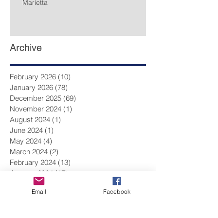
Marietta
Archive
February 2026
(10)
10 posts
January 2026
(78)
78 posts
December 2025
(69)
69 posts
November 2024
(1)
1 post
August 2024
(1)
1 post
June 2024
(1)
1 post
May 2024
(4)
4 posts
March 2024
(2)
2 posts
February 2024
(13)
13 posts
January 2024
(17)
17 posts
December 2023
(9)
9 posts
Email
Facebook
November 2023
(14)
14 posts
October 2023
(14)
14 posts
September 2023
(10)
10 posts