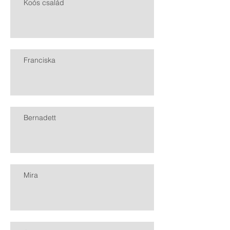
Koós család
Franciska
Bernadett
Mira