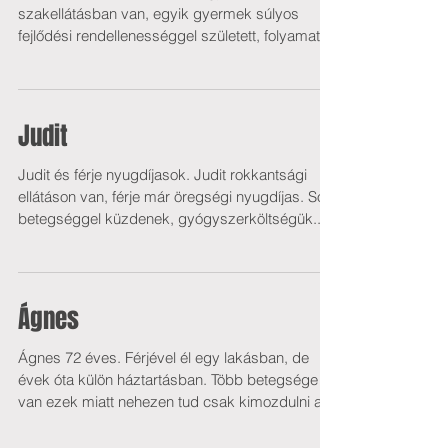
szakellátásban van, egyik gyermek súlyos
fejlődési rendellenességgel született, folyamatos
ápolásban...
Judit
Judit és férje nyugdíjasok. Judit rokkantsági
ellátáson van, férje már öregségi nyugdíjas. Sok
betegséggel küzdenek, gyógyszerköltségük...
Ágnes
Ágnes 72 éves. Férjével él egy lakásban, de
évek óta külön háztartásban. Több betegsége is
van ezek miatt nehezen tud csak kimozdulni a...