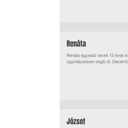
Renáta
Renáta egyedül neveli 12 éves ki
ügyintézésben segíti őt. Decemb
József