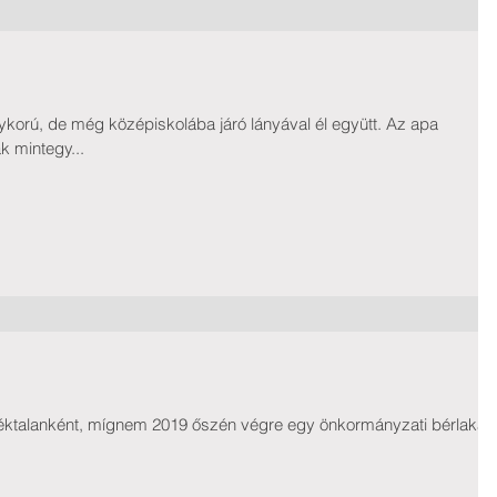
ykorú, de még középiskolába járó lányával él együtt. Az apa
k mintegy...
jléktalanként, mígnem 2019 őszén végre egy önkormányzati bérlakás