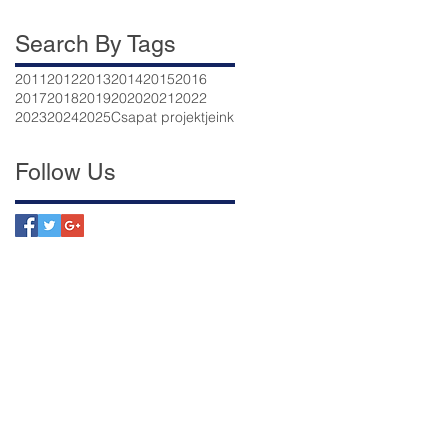
Search By Tags
2011
2012
2013
2014
2015
2016
2017
2018
2019
2020
2021
2022
2023
2024
2025
Csapat projektjeink
Follow Us
nk
ek már segítettünk
an segíthet?
rdekű dokumentumok