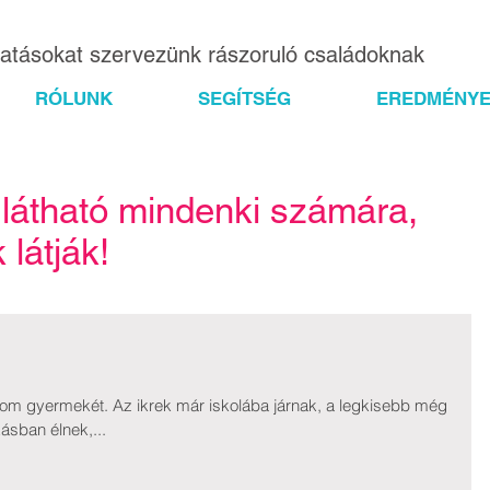
gatásokat szervezünk rászoruló családoknak
RÓLUNK
SEGÍTSÉG
EREDMÉNYE
 látható mindenki számára,
látják!
árom gyermekét. Az ikrek már iskolába járnak, a legkisebb még
sban élnek,...