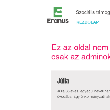
Szociális támo
KEZDŐLAP
Ez az oldal nem
csak az adminok 
Júlia
Júlia 36 éves, egyedül neveli h
óvodába. Egy önkormányzati laká