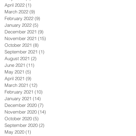
April 2022
(1)
1 post
March 2022
(9)
9 posts
February 2022
(9)
9 posts
January 2022
(5)
5 posts
December 2021
(9)
9 posts
November 2021
(15)
15 posts
October 2021
(8)
8 posts
September 2021
(1)
1 post
August 2021
(2)
2 posts
June 2021
(11)
11 posts
May 2021
(5)
5 posts
April 2021
(9)
9 posts
March 2021
(12)
12 posts
February 2021
(10)
10 posts
January 2021
(14)
14 posts
December 2020
(7)
7 posts
November 2020
(14)
14 posts
October 2020
(5)
5 posts
September 2020
(2)
2 posts
May 2020
(1)
1 post