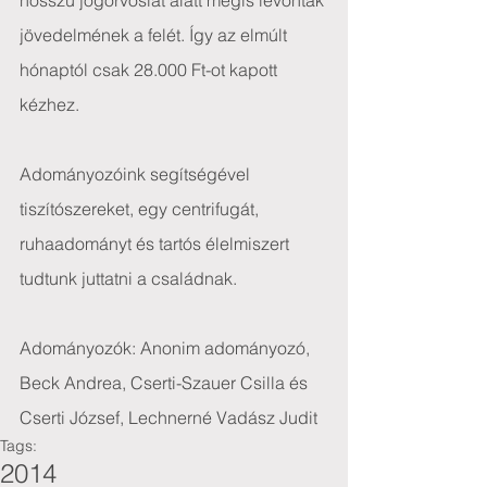
hosszú jogorvoslat alatt mégis levonták 
jövedelmének a felét. Így az elmúlt 
hónaptól csak 28.000 Ft-ot kapott 
kézhez.
Adományozóink segítségével 
tiszítószereket, egy centrifugát, 
ruhaadományt és tartós élelmiszert 
tudtunk juttatni a családnak.
Adományozók: Anonim adományozó, 
Beck Andrea, Cserti-Szauer Csilla és 
Cserti József, Lechnerné Vadász Judit
Tags:
2014