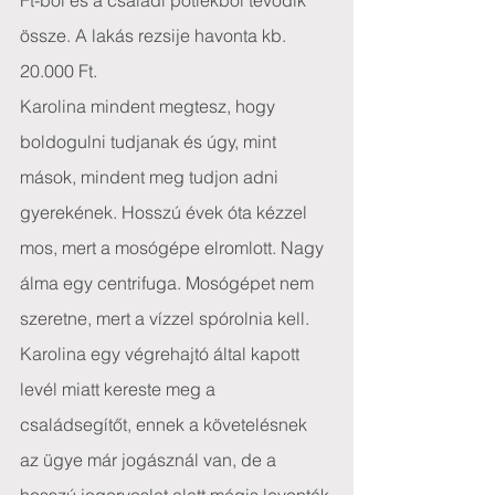
Ft-ból és a családi pótlékból tevődik 
össze. A lakás rezsije havonta kb. 
20.000 Ft.
Karolina mindent megtesz, hogy 
boldogulni tudjanak és úgy, mint 
mások, mindent meg tudjon adni 
gyerekének. Hosszú évek óta kézzel 
mos, mert a mosógépe elromlott. Nagy 
álma egy centrifuga. Mosógépet nem 
szeretne, mert a vízzel spórolnia kell. 
Karolina egy végrehajtó által kapott 
levél miatt kereste meg a 
családsegítőt, ennek a követelésnek 
az ügye már jogásznál van, de a 