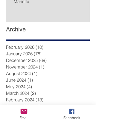
Marietta
Archive
February 2026
(10)
10 posts
January 2026
(78)
78 posts
December 2025
(69)
69 posts
November 2024
(1)
1 post
August 2024
(1)
1 post
June 2024
(1)
1 post
May 2024
(4)
4 posts
March 2024
(2)
2 posts
February 2024
(13)
13 posts
January 2024
(17)
17 posts
December 2023
(9)
9 posts
Email
Facebook
November 2023
(14)
14 posts
October 2023
(14)
14 posts
September 2023
(10)
10 posts