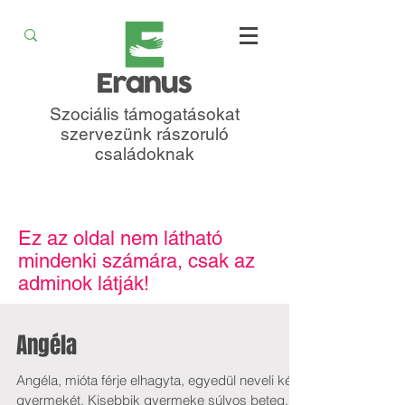
Szociális támogatásokat
szervezünk rászoruló
családoknak
Ez az oldal nem látható
mindenki számára, csak az
adminok látják!
Angéla
Angéla, mióta férje elhagyta, egyedül neveli két
gyermekét. Kisebbik gyermeke súlyos beteg,