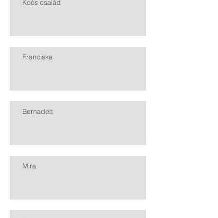
Koós család
Franciska
Bernadett
Mira