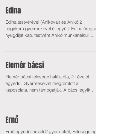
Edina
Edina testvérével (Anikóval) és Anikó 2
nagykorú gyermekével él együtt. Edina öregségi
nyugdíjat kap, testvére Anikó munkanélküli...
Elemér bácsi
Elemér bácsi felesége halála óta, 21 éve él
egyedül. Gyermekeivel megromlott a
kapcsolata, nem támogatják. A bácsi egyik
szemére teljesen...
Ernő
Ernő egyedül neveli 2 gyermekét, Felesége egy