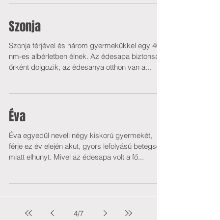
Szonja
Szonja férjével és három gyermekükkel egy 40
nm-es albérletben élnek. Az édesapa biztonsági
őrként dolgozik, az édesanya otthon van a...
Éva
Éva egyedül neveli négy kiskorú gyermekét,
férje ez év elején akut, gyors lefolyású betegség
miatt elhunyt. Mivel az édesapa volt a fő...
4
/
7