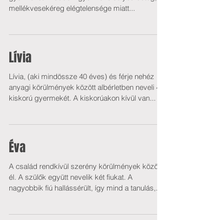
mellékvesekéreg elégtelensége miatt...
Lívia
Lívia, (aki mindössze 40 éves) és férje nehéz
anyagi körülmények között albérletben neveli 4
kiskorú gyermekét. A kiskorúakon kívül van...
Éva
A család rendkívül szerény körülmények között
él. A szülők együtt nevelik két fiukat. A
nagyobbik fiú hallássérült, így mind a tanulás,...