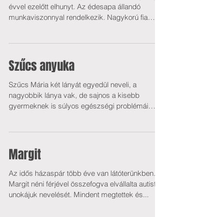
évvel ezelőtt elhunyt. Az édesapa állandó
munkaviszonnyal rendelkezik. Nagykorú fia
tanulói...
Szűcs anyuka
Szűcs Mária két lányát egyedül neveli, a
nagyobbik lánya vak, de sajnos a kisebb
gyermeknek is súlyos egészségi problémái
vannak. Nehéz...
Margit
Az idős házaspár több éve van látóterünkben.
Margit néni férjével összefogva elvállalta autista
unokájuk nevelését. Mindent megtettek és...