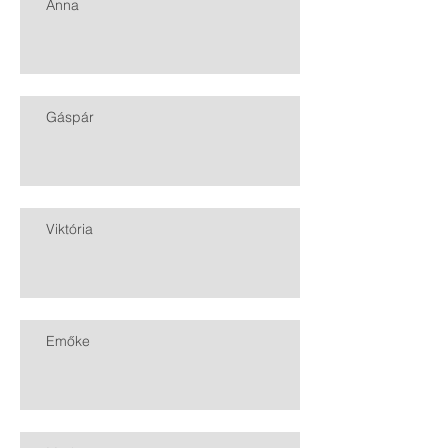
Anna
Gáspár
Viktória
Emőke