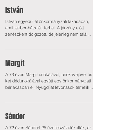
István
István egyedül él önkormányzati lakásában,
amit lakbér-hátralék terhel. A járvány előtt
zenészként dolgozott, de jelenleg nem talál...
Margit
A 73 éves Margit unokájával, unokavejével és
két dédunokájával együtt egy önkormányzati
bérlakásban él. Nyugdíját levonások terhelik,...
Sándor
A 72 éves Sándort 25 éve leszázalékolták, azóta