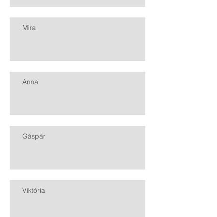
Mira
Anna
Gáspár
Viktória