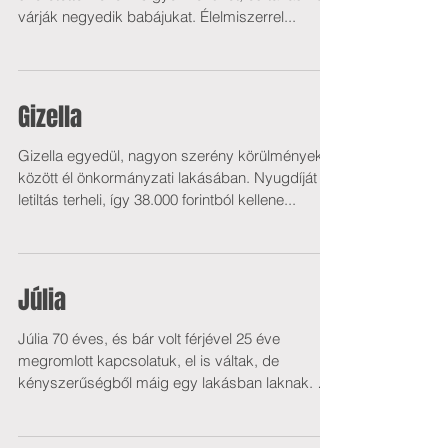
várják negyedik babájukat. Élelmiszerrel...
Gizella
Gizella egyedül, nagyon szerény körülmények
között él önkormányzati lakásában. Nyugdíját
letiltás terheli, így 38.000 forintból kellene...
Júlia
Júlia 70 éves, és bár volt férjével 25 éve
megromlott kapcsolatuk, el is váltak, de
kényszerűségből máig egy lakásban laknak. A
lakással...