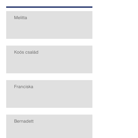
Melitta
Koós család
Franciska
Bernadett