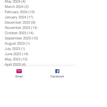
May 2024
(4)
4 posts
March 2024
(2)
2 posts
February 2024
(13)
13 posts
January 2024
(17)
17 posts
December 2023
(9)
9 posts
November 2023
(14)
14 posts
October 2023
(14)
14 posts
September 2023
(10)
10 posts
August 2023
(1)
1 post
July 2023
(1)
1 post
June 2023
(14)
14 posts
May 2023
(13)
13 posts
April 2023
(4)
4 posts
March 2023
(10)
10 posts
February 2023
(9)
9 posts
Email
Facebook
January 2023
(6)
6 posts
December 2022
(11)
11 posts
November 2022
(11)
11 posts
October 2022
(11)
11 posts
September 2022
(1)
1 post
August 2022
(1)
1 post