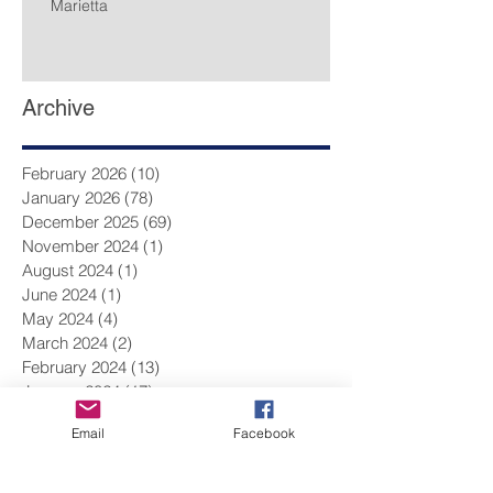
Marietta
Archive
February 2026
(10)
10 posts
January 2026
(78)
78 posts
December 2025
(69)
69 posts
November 2024
(1)
1 post
August 2024
(1)
1 post
June 2024
(1)
1 post
May 2024
(4)
4 posts
March 2024
(2)
2 posts
February 2024
(13)
13 posts
January 2024
(17)
17 posts
December 2023
(9)
9 posts
Email
Facebook
November 2023
(14)
14 posts
October 2023
(14)
14 posts
September 2023
(10)
10 posts