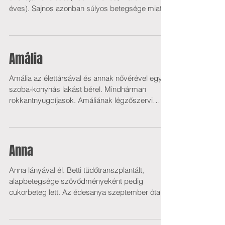
éves). Sajnos azonban súlyos betegsége miatt...
Amália
Amália az élettársával és annak nővérével egy
szoba-konyhás lakást bérel. Mindhárman
rokkantnyugdíjasok. Amáliának légzőszervi
károsodása...
Anna
Anna lányával él. Betti tüdőtranszplantált,
alapbetegsége szövődményeként pedig
cukorbeteg lett. Az édesanya szeptember óta
munkanélküli....