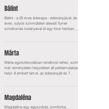
Bálint
Bálint - a 25 éves édesapa - édesanyjával, és 7
éves, súlyos szívműtéten átesett Turner
szindromás kislányával él egy kicsi házban....
Márta
Márta egzisztenciálisan rendkívül nehéz, szinte
már reménytelen helyzetben áll példamutatóan
helyt. 8 embert tart el, az édesanyját és 7...
Magdaléna
Magdaléna egy egyszobás, komfortos