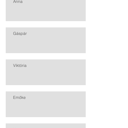
Anna
Gáspár
Viktória
Emőke