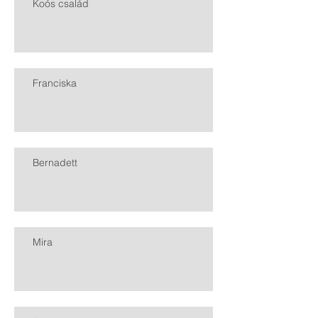
Koós család
Franciska
Bernadett
Mira