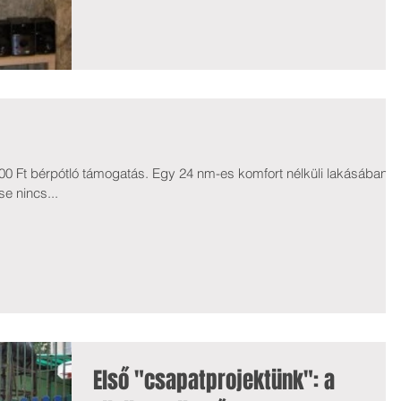
0 Ft bérpótló támogatás. Egy 24 nm-es komfort nélküli lakásában
se nincs...
Első "csapatprojektünk": a