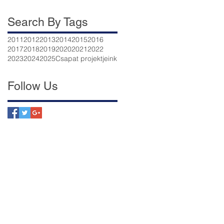
Search By Tags
2011
2012
2013
2014
2015
2016
2017
2018
2019
2020
2021
2022
2023
2024
2025
Csapat projektjeink
Follow Us
nk
ek már segítettünk
an segíthet?
rdekű dokumentumok