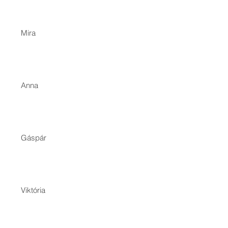
a
Mira
Anna
Gáspár
Viktória