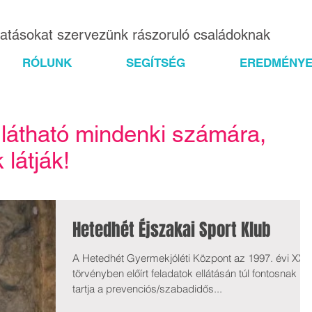
gatásokat szervezünk rászoruló családoknak
RÓLUNK
SEGÍTSÉG
EREDMÉNYE
 látható mindenki számára,
látják!
Hetedhét Éjszakai Sport Klub
A Hetedhét Gyermekjóléti Központ az 1997. évi XXXI
törvényben előírt feladatok ellátásán túl fontosnak
tartja a prevenciós/szabadidős...