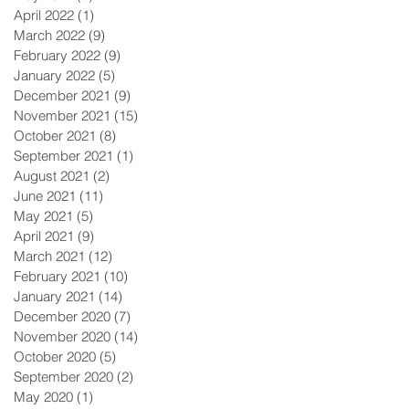
April 2022
(1)
1 post
March 2022
(9)
9 posts
February 2022
(9)
9 posts
January 2022
(5)
5 posts
December 2021
(9)
9 posts
November 2021
(15)
15 posts
October 2021
(8)
8 posts
September 2021
(1)
1 post
August 2021
(2)
2 posts
June 2021
(11)
11 posts
May 2021
(5)
5 posts
April 2021
(9)
9 posts
March 2021
(12)
12 posts
February 2021
(10)
10 posts
January 2021
(14)
14 posts
December 2020
(7)
7 posts
November 2020
(14)
14 posts
October 2020
(5)
5 posts
September 2020
(2)
2 posts
May 2020
(1)
1 post