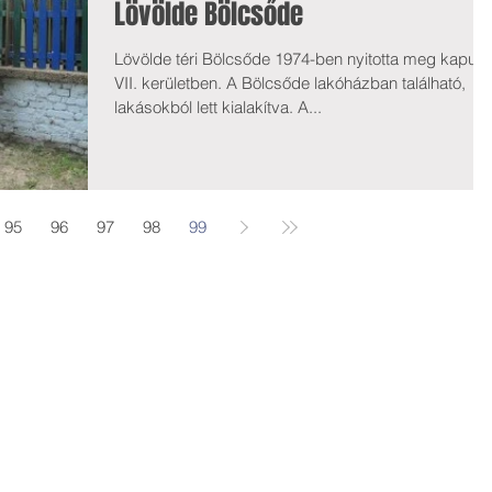
Lövölde Bölcsőde
Lövölde téri Bölcsőde 1974-ben nyitotta meg kapuit 
VII. kerületben. A Bölcsőde lakóházban található,
lakásokból lett kialakítva. A...
95
96
97
98
99