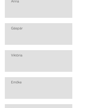
Anna
Gáspár
Viktória
Emőke