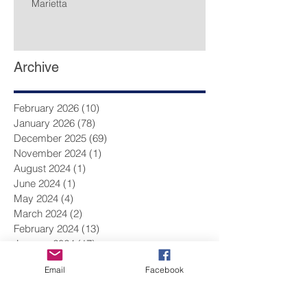
Marietta
Archive
February 2026
(10)
10 posts
January 2026
(78)
78 posts
December 2025
(69)
69 posts
November 2024
(1)
1 post
August 2024
(1)
1 post
June 2024
(1)
1 post
May 2024
(4)
4 posts
March 2024
(2)
2 posts
February 2024
(13)
13 posts
January 2024
(17)
17 posts
December 2023
(9)
9 posts
Email
Facebook
November 2023
(14)
14 posts
October 2023
(14)
14 posts
September 2023
(10)
10 posts