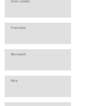
Koós család
Franciska
Bernadett
Mira