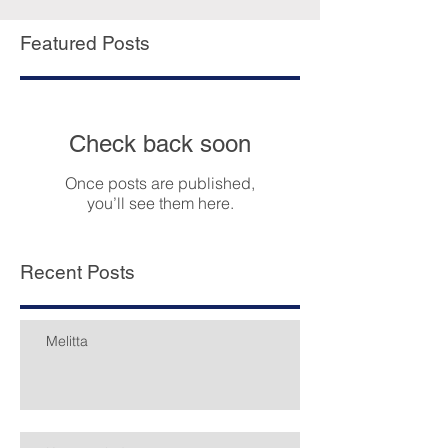
mobiltelefont kapott feltöltőkártyával, így
nagyobb eséllyel tud Elemér munkát keresni.
Featured Posts
Adományozók: Beck Andrea; Czoboly Melinda
és Mihály
Check back soon
Once posts are published,
you’ll see them here.
Recent Posts
Melitta