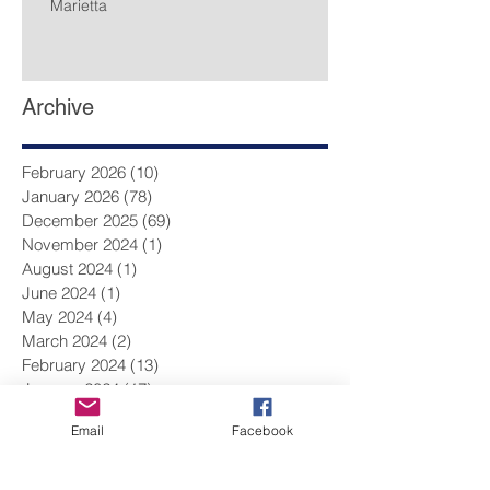
Marietta
Archive
February 2026
(10)
10 posts
January 2026
(78)
78 posts
December 2025
(69)
69 posts
November 2024
(1)
1 post
August 2024
(1)
1 post
June 2024
(1)
1 post
May 2024
(4)
4 posts
March 2024
(2)
2 posts
February 2024
(13)
13 posts
January 2024
(17)
17 posts
December 2023
(9)
9 posts
Email
Facebook
November 2023
(14)
14 posts
October 2023
(14)
14 posts
September 2023
(10)
10 posts