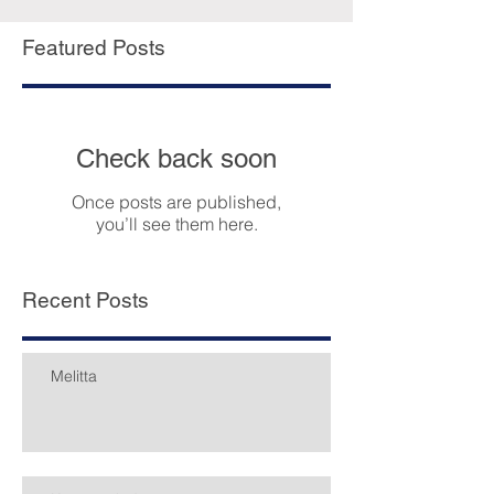
de általában rendben kifizették. László felvételt
nyert egy szociális programba, amely több
Featured Posts
területen is támoga
Check back soon
Once posts are published,
you’ll see them here.
Recent Posts
Melitta