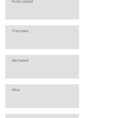
Koós család
Franciska
Bernadett
Mira