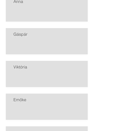
Anna
Gáspár
Viktória
Emőke