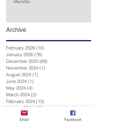
Marietta
Archive
February 2026
(10)
10 posts
January 2026
(78)
78 posts
December 2025
(69)
69 posts
November 2024
(1)
1 post
August 2024
(1)
1 post
June 2024
(1)
1 post
May 2024
(4)
4 posts
March 2024
(2)
2 posts
February 2024
(13)
13 posts
January 2024
(17)
17 posts
December 2023
(9)
9 posts
Email
Facebook
November 2023
(14)
14 posts
October 2023
(14)
14 posts
September 2023
(10)
10 posts