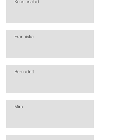
Koós család
Franciska
Bernadett
Mira