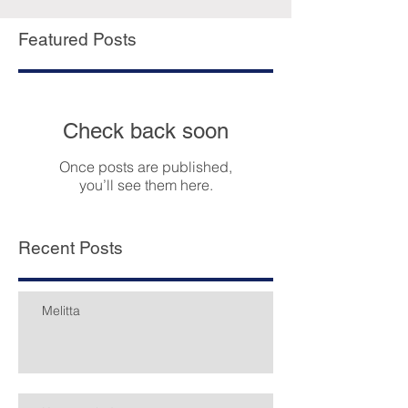
támogatott bevásárlást kértek Alapítványunktól.
Adományozók: SZJA 1%
Featured Posts
Check back soon
Once posts are published,
you’ll see them here.
Recent Posts
Melitta