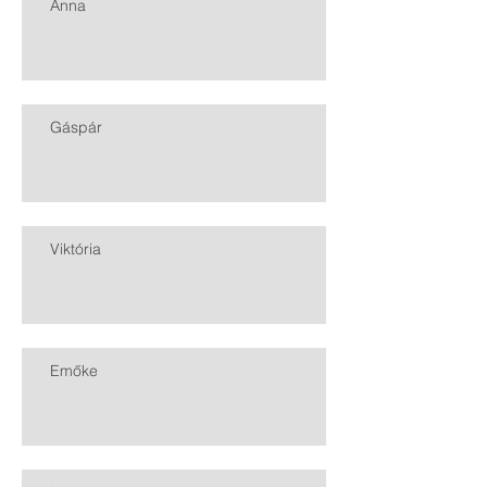
Anna
Gáspár
Viktória
Emőke