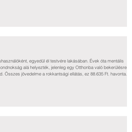
edagógiai megsegítést igényel. Az édesapa alkalmi munkát végez,
. Igen nehezen élnek. Árammal főznek, árammal fűtenek.
shasználóként, egyedül él testvére lakásában. Évek óta mentális
ondnokság alá helyezték, jelenleg egy Otthonba való bekerülésre
. Összes jövedelme a rokkantsági ellátás, ez 88.635 Ft. havonta.
a megélhetésére így nagyon kevés marad. Teréz nem tudja megvenni a
ereket. Ebben kérte Alapítványunk segítségét. Adományozók: