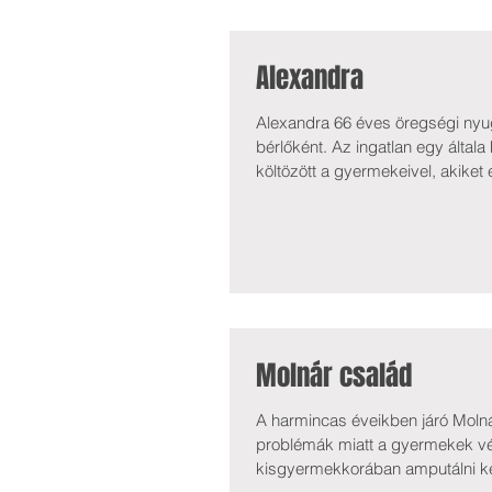
Alexandra
Alexandra 66 éves öregségi nyugdíjas, ellátásának összege 104.900 Ft. Egy 21 m 2 -es lakásban él,
bérlőként. Az ingatlan egy által
költözött a gyermekeivel, akiket
keletkezett, azonban idén júliusb
Az eredeti tartozást nagy összegű
Molnár család
A harmincas éveikben járó Moln
problémák miatt a gyermekek v
kisgyermekkorában amputálni kel