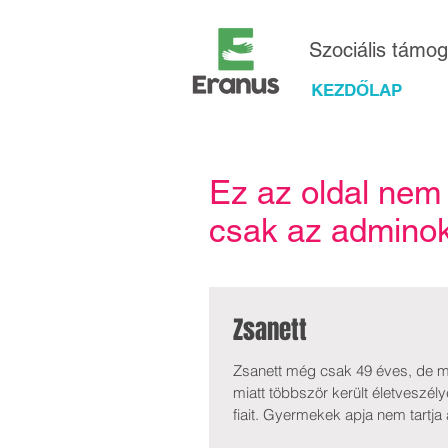
Szociális támo
KEZDŐLAP
Ez az oldal nem
csak az adminok 
Zsanett
Zsanett még csak 49 éves, de má
miatt többször került életveszé
fiait. Gyermekek apja nem tartja
nincs támasza. Betegen is dolgoz