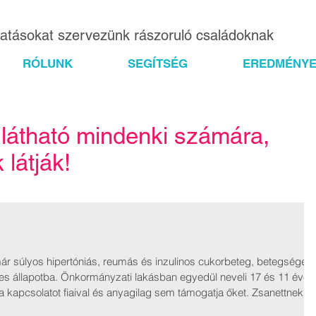
gatásokat szervezünk rászoruló családoknak
RÓLUNK
SEGÍTSÉG
EREDMÉNYE
 látható mindenki számára,
látják!
r súlyos hipertóniás, reumás és inzulinos cukorbeteg, betegsége
lyes állapotba. Önkormányzati lakásban egyedül neveli 17 és 11 éves
 a kapcsolatot fiaival és anyagilag sem támogatja őket. Zsanettnek
ik, még éjjel is, hogy biztosítsa családja megélhetését. Zsanett hav