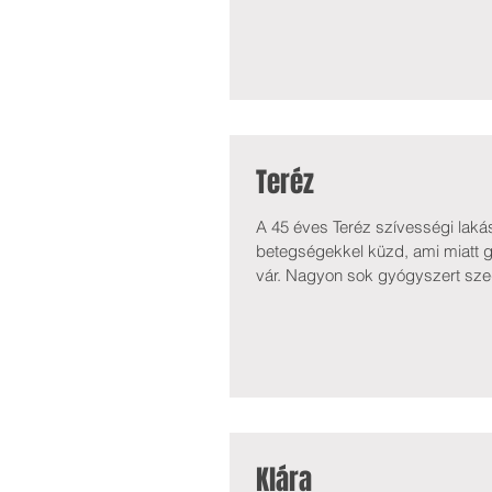
gyógyszeres kezelést és gyógyp
az anya takarítónőként dolgozik
Alapítványunktól a kártyás ára
Teréz
A 45 éves Teréz szívességi laká
betegségekkel küzd, ami miatt g
vár. Nagyon sok gyógyszert szed
Ebből kell kifizetnie a rezsit, 
számára nagyon fontos gyógysz
Sadecky
Klára