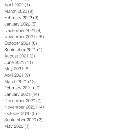
April 2022
(1)
1 post
-
March 2022
(9)
9 posts
February 2022
(9)
9 posts
January 2022
(5)
5 posts
December 2021
(9)
9 posts
November 2021
(15)
15 posts
October 2021
(8)
8 posts
September 2021
(1)
1 post
August 2021
(2)
2 posts
June 2021
(11)
11 posts
May 2021
(5)
5 posts
April 2021
(9)
9 posts
March 2021
(12)
12 posts
February 2021
(10)
10 posts
January 2021
(14)
14 posts
December 2020
(7)
7 posts
November 2020
(14)
14 posts
r
October 2020
(5)
5 posts
September 2020
(2)
2 posts
May 2020
(1)
1 post