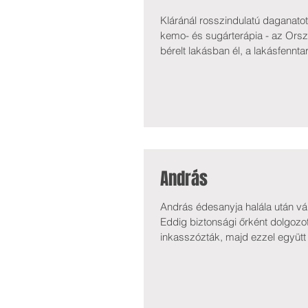
Kláránál rosszindulatú daganato
kemo- és sugárterápia - az Ors
bérelt lakásban él, a lakásfennta
egészségkárosodási járadék (41.9
valamint igénybe veszi az önkor
András
András édesanyja halála után vá
Eddig biztonsági őrként dolgozo
inkasszózták, majd ezzel együtt
inzulinos cukorbeteg is. Gyógys
gyógyszere. A legfontosabbak k
Márta és Kárp