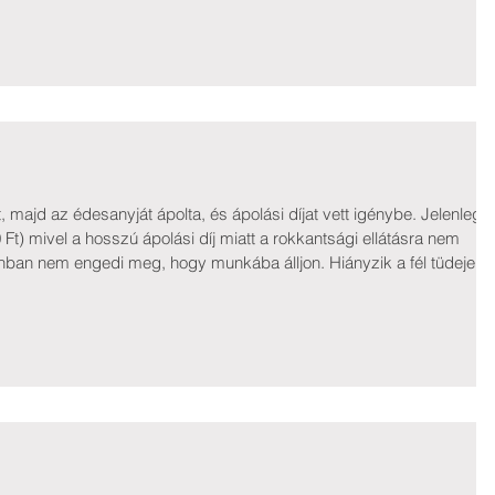
rmekek után járó családi pótlék. Alapítványunktól éle
ajd az édesanyját ápolta, és ápolási díjat vett igénybe. Jelenleg
 Ft) mivel a hosszú ápolási díj miatt a rokkantsági ellátásra nem
onban nem engedi meg, hogy munkába álljon. Hiányzik a fél tüdeje é
z állapota. Asztmás rohamai vannak, amivel az utóbbi 4 hónapban
tt vennie. Közgyógyellátásra jogosult, de szüksége is va