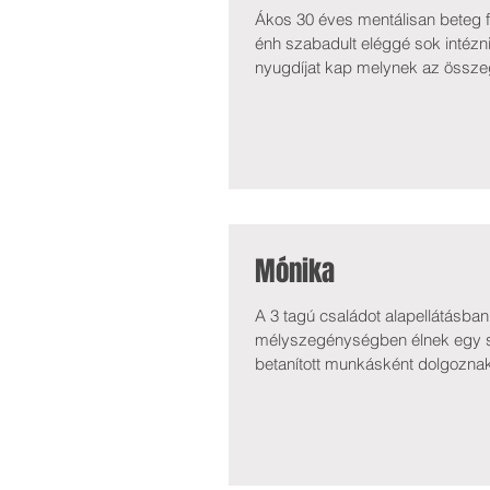
Ákos 30 éves mentálisan beteg fi
énh szabadult eléggé sok intézni
nyugdíjat kap melynek az összege
közlekedni. Fia kiszámíthatatla
de volt, hogy tettlegességig is 
Mónika
A 3 tagú családot alapellátásba
mélyszegénységben élnek egy sz
betanított munkásként dolgozna
Gyermekük középsúlyos értelmi fo
szorul. A hallókészülék és a hozz
Mónika jöv