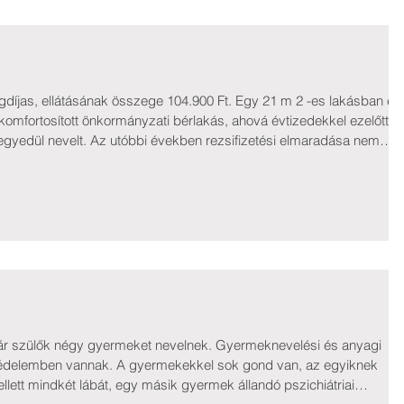
a komfortosított önkormányzati bérlakás, ahová évtizedekkel ezelőtt
 egyedül nevelt. Az utóbbi években rezsifizetési elmaradása nem
an előkerült egy, még 2011 előtt keletkezett víz-csatornadíj hátraléka
 kamatok, költségek, és jogi díjak is terhelik,
ár szülők négy gyermeket nevelnek. Gyermeknevelési és anyagi
édelemben vannak. A gyermekekkel sok gond van, az egyiknek
lett mindkét lábát, egy másik gyermek állandó pszichiátriai