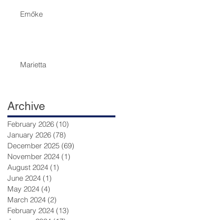
Emőke
Marietta
.
Archive
February 2026
(10)
10 posts
January 2026
(78)
78 posts
December 2025
(69)
69 posts
November 2024
(1)
1 post
August 2024
(1)
1 post
June 2024
(1)
1 post
May 2024
(4)
4 posts
March 2024
(2)
2 posts
February 2024
(13)
13 posts