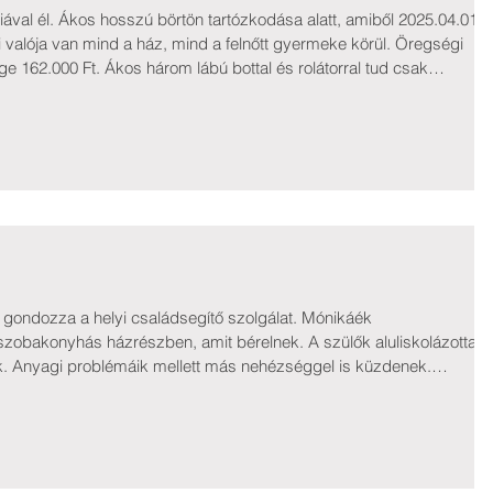
ával él. Ákos hosszú börtön tartózkodása alatt, amiből 2025.04.01-
 valója van mind a ház, mind a felnőtt gyermeke körül. Öregségi
 162.000 Ft. Ákos három lábú bottal és rolátorral tud csak
nul viselkedik, több alkalommal nagyon hangosan összeszólalkoztak,
fajult köztük a vita. Gondnokoltatása folyamatban van. Ákos nehez
n gondozza a helyi családsegítő szolgálat. Mónikáék
obakonyhás házrészben, amit bérelnek. A szülők aluliskolázottak,
k. Anyagi problémáik mellett más nehézséggel is küzdenek.
gyatékos, és teljesen siket. A 7 éves kisfiú folyamatos fejlesztésre
á tartozó alkatrészek pótlása, javítása komoly anyagi költséggel jár.