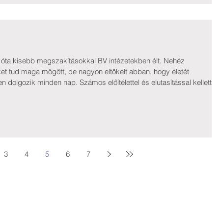
 óta kisebb megszakításokkal BV intézetekben élt. Nehéz
eket tud maga mögött, de nagyon eltökélt abban, hogy életét
dolgozik minden nap. Számos előítélettel és elutasítással kellett
állalni egy takarító cégnél. Itt ugyan nem jelentették be, de
zló felvételt nyert egy szociális programba, amely több területen is
3
4
5
6
7
ERANUS Alapítvány
Rólu
Akikn
Számlaszám: