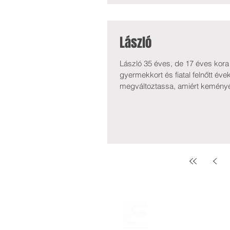
László
László 35 éves, de 17 éves kora
gyermekkort és fiatal felnőtt év
megváltoztassa, amiért keményen 
megküzdenie, mire munkát tudott v
általában rendben kifizették. Lás
támoga