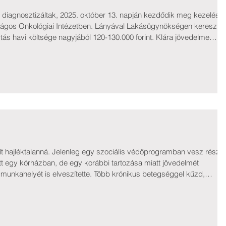
t diagnosztizáltak, 2025. október 13. napján kezdődik meg kezelése 
zágos Onkológiai Intézetben. Lányával Lakásügynökségen keresztül
rtás havi költsége nagyjából 120-130.000 forint. Klára jövedelme
50.-) és a családi pótlék, melyet alkalmi munkával egészít ki,
mányzati támogatásokat. Az orvossal való konzultáció során -
lt hajléktalanná. Jelenleg egy szociális védőprogramban vesz részt.
tt egy kórházban, de egy korábbi tartozása miatt jövedelmét
 munkahelyét is elveszítette. Több krónikus betegséggel kűzd,
zereit nem tudja kiváltani, és már a hétvégére sem maradt
iváltásához kért András segítséget. Adományozók: Bódy Éva; Fehé