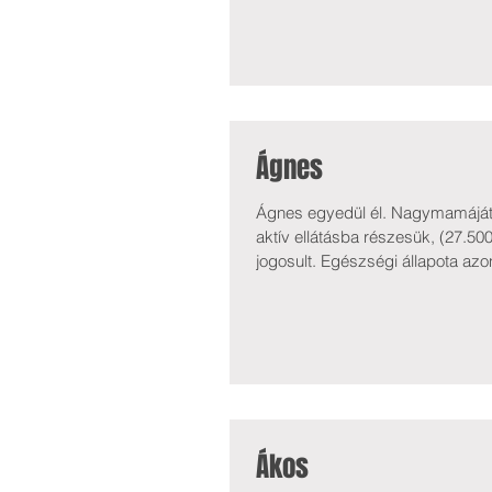
jövedelme 260.389 Forint + a gye
Ágnes
Ágnes egyedül él. Nagymamáját, m
aktív ellátásba részesük, (27.500
jogosult. Egészségi állapota az
mentálisan is 72%-ban romlott a
kórházi ellátást is igénybe kelle
Ákos