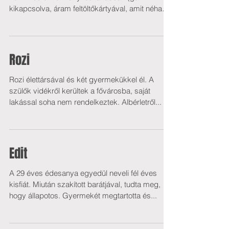
kikapcsolva, áram feltöltőkártyával, amit néha
sikerül...
Rozi
Rozi élettársával és két gyermekükkel él. A
szülők vidékről kerültek a fővárosba, saját
lakással soha nem rendelkeztek. Albérletről...
Edit
A 29 éves édesanya egyedül neveli fél éves
kisfiát. Miután szakított barátjával, tudta meg,
hogy állapotos. Gyermekét megtartotta és...