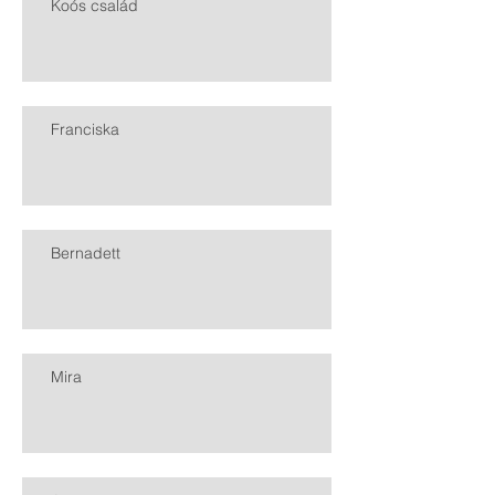
Koós család
Franciska
Bernadett
Mira