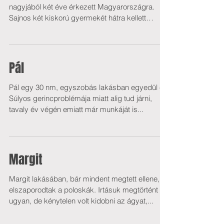
nagyjából két éve érkezett Magyarországra.
Sajnos két kiskorú gyermekét hátra kellett
hagynia,...
Pál
Pál egy 30 nm, egyszobás lakásban egyedül él.
Súlyos gerincproblémája miatt alig tud járni,
tavaly év végén emiatt már munkáját is...
Margit
Margit lakásában, bár mindent megtett ellene,
elszaporodtak a poloskák. Irtásuk megtörtént
ugyan, de kénytelen volt kidobni az ágyat,...