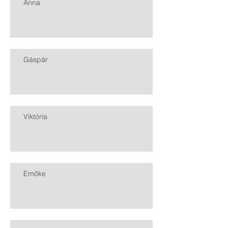
Anna
Gáspár
Viktória
Emőke