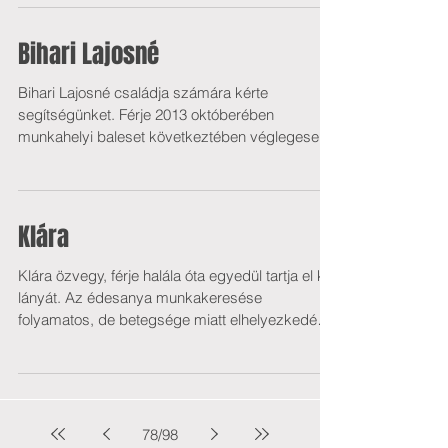
Bihari Lajosné
Bihari Lajosné családja számára kérte
segítségünket. Férje 2013 októberében
munkahelyi baleset következtében véglegesen
járóképtelenné...
Klára
Klára özvegy, férje halála óta egyedül tartja el két
lányát. Az édesanya munkakeresése
folyamatos, de betegsége miatt elhelyezkedése
sok...
78
/
98