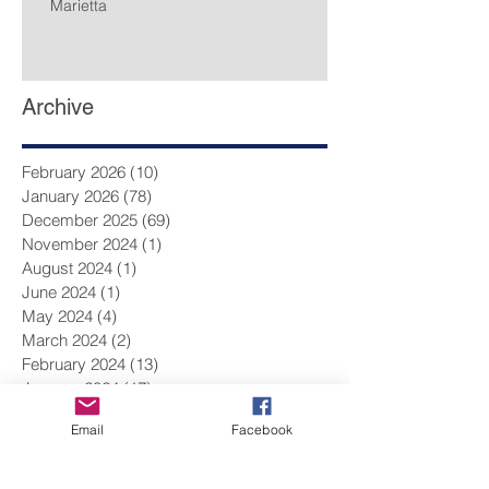
Marietta
Archive
February 2026
(10)
10 posts
January 2026
(78)
78 posts
December 2025
(69)
69 posts
November 2024
(1)
1 post
August 2024
(1)
1 post
June 2024
(1)
1 post
May 2024
(4)
4 posts
March 2024
(2)
2 posts
February 2024
(13)
13 posts
January 2024
(17)
17 posts
December 2023
(9)
9 posts
Email
Facebook
November 2023
(14)
14 posts
October 2023
(14)
14 posts
September 2023
(10)
10 posts